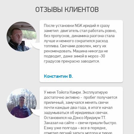
ОТЗЫВЫ КЛИЕНТОВ
После установки NGK иридий я сразу
заметил: двигатель стал работать ровно,
без пропусков, динамика разгона стала
лучше и немного сократился расход
топлива. Свечами доволен, могу их
рекомендовать. Машина никогда не
подводит, даже зимой в мороз -30
градусов прекрасно заводится.
Константин В.
У меня Тойота Камри. Эксплуатирую
достаточно активно - пробег получается
приличный, замучался менять свечи
почти каждые два года, в итоге начал
задумываться об иридиевых свечах.
Остановился на Дэнсо Иридиум TT.
Заказал на сайте – свечи пришли быстро.
Езжу уже полгода – все в порядке,
отметил легкий запуск мотора и тихую