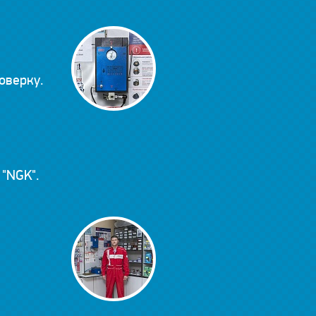
оверку.
"NGK".