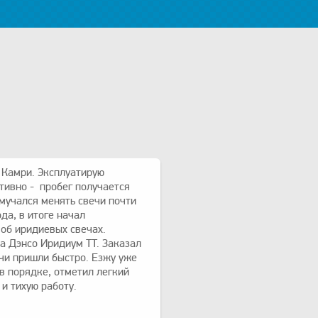
 Камри. Эксплуатирую
тивно - пробег получается
мучался менять свечи почти
да, в итоге начал
об иридиевых свечах.
а Дэнсо Иридиум TT. Заказал
ечи пришли быстро. Езжу уже
 в порядке, отметил легкий
 и тихую работу.