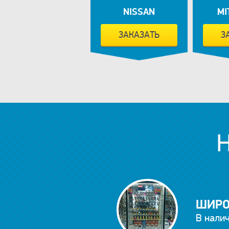
NISSAN
MI
ЗАКАЗАТЬ
З
ШИРО
В налич