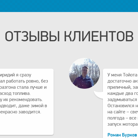
ОТЗЫВЫ КЛИЕНТОВ
иридий я сразу
У меня Тойота
ал работать ровно, без
достаточно ак
разгона стала лучше и
приличный, за
асход топлива.
каждые два го
у их рекомендовать.
задумываться 
одводит, даже зимой в
Остановился н
рекрасно заводится.
на сайте – св
полгода – все
запуск мотора
Роман Бурков