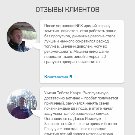
ОТЗЫВЫ КЛИЕНТОВ
После установки NGK иридий я сразу
заметил: двигатель стал работать ровно,
без пропусков, динамика разгона стала
лучше и немного сократился расход
топлива. Свечами доволен, могу их
рекомендовать. Машина никогда не
подводит, даже зимой в мороз -30
градусов прекрасно заводится.
Константин В.
У меня Тойота Камри. Эксплуатирую
достаточно активно - пробег получается
приличный, замучался менять свечи
почти каждые два года, в итоге начал
задумываться об иридиевых свечах.
Остановился на Дэнсо Иридиум TT.
Заказал на сайте – свечи пришли быстро.
Езжу уже полгода – все в порядке,
отметил легкий запуск мотора и тихую