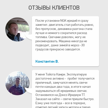
ОТЗЫВЫ КЛИЕНТОВ
После установки NGK иридий я сразу
заметил: двигатель стал работать ровно,
без пропусков, динамика разгона стала
лучше и немного сократился расход
топлива. Свечами доволен, могу их
рекомендовать. Машина никогда не
подводит, даже зимой в мороз -30
градусов прекрасно заводится.
Константин В.
У меня Тойота Камри. Эксплуатирую
достаточно активно - пробег получается
приличный, замучался менять свечи
почти каждые два года, в итоге начал
задумываться об иридиевых свечах.
Остановился на Дэнсо Иридиум TT.
Заказал на сайте – свечи пришли быстро.
Езжу уже полгода – все в порядке,
отметил легкий запуск мотора и тихую