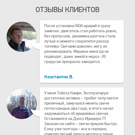
ОТЗЫВЫ КЛИЕНТОВ
После установки NGK иридий я сразу
заметил: двигатель стал работать ровно,
без пропусков, динамика разгона стала
лучше и немного сократился расход
топлива. Свечами доволен, могу их
рекомендовать. Машина никогда не
подводит, даже зимой в мороз -30
градусов прекрасно заводится.
Константин В.
У меня Тойота Камри. Эксплуатирую
достаточно активно - пробег получается
приличный, замучался менять свечи
почти каждые два года, в итоге начал
задумываться об иридиевых свечах.
Остановился на Дэнсо Иридиум TT.
Заказал на сайте – свечи пришли быстро.
Езжу уже полгода – все в порядке,
отметил легкий запуск мотора и тихую