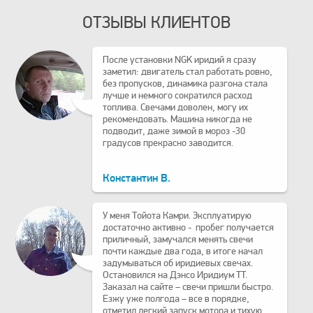
ОТЗЫВЫ КЛИЕНТОВ
После установки NGK иридий я сразу
заметил: двигатель стал работать ровно,
без пропусков, динамика разгона стала
лучше и немного сократился расход
топлива. Свечами доволен, могу их
рекомендовать. Машина никогда не
подводит, даже зимой в мороз -30
градусов прекрасно заводится.
Константин В.
У меня Тойота Камри. Эксплуатирую
достаточно активно - пробег получается
приличный, замучался менять свечи
почти каждые два года, в итоге начал
задумываться об иридиевых свечах.
Остановился на Дэнсо Иридиум TT.
Заказал на сайте – свечи пришли быстро.
Езжу уже полгода – все в порядке,
отметил легкий запуск мотора и тихую