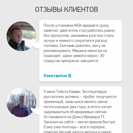
ОТЗЫВЫ КЛИЕНТОВ
После установки NGK иридий я сразу
заметил: двигатель стал работать ровно,
без пропусков, динамика разгона стала
лучше и немного сократился расход
топлива. Свечами доволен, могу их
рекомендовать. Машина никогда не
подводит, даже зимой в мороз -30
градусов прекрасно заводится.
Константин В.
У меня Тойота Камри. Эксплуатирую
достаточно активно - пробег получается
приличный, замучался менять свечи
почти каждые два года, в итоге начал
задумываться об иридиевых свечах.
Остановился на Дэнсо Иридиум TT.
Заказал на сайте – свечи пришли быстро.
Езжу уже полгода – все в порядке,
отметил легкий запуск мотора и тихую