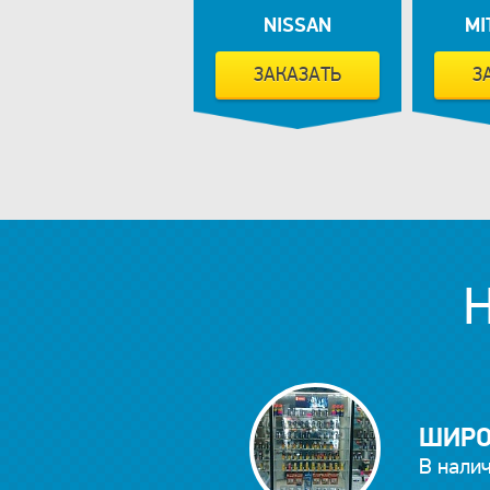
NISSAN
MI
ЗАКАЗАТЬ
З
ШИРО
В налич