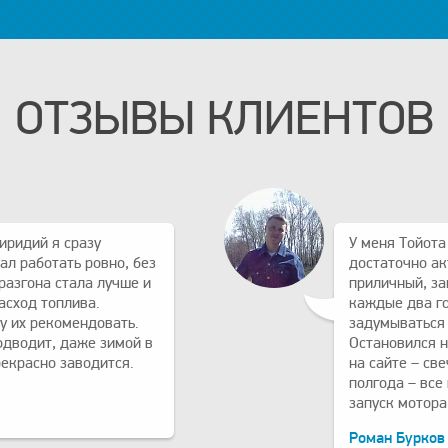
ОТЗЫВЫ КЛИЕНТОВ
иридий я сразу
У меня Тойота
ал работать ровно, без
достаточно ак
разгона стала лучше и
приличный, за
асход топлива.
каждые два го
у их рекомендовать.
задумываться 
одводит, даже зимой в
Остановился н
рекрасно заводится.
на сайте – св
полгода – все
запуск мотора
Роман Бурков