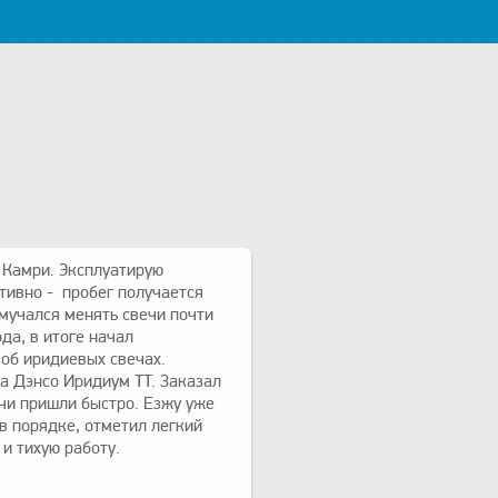
 Камри. Эксплуатирую
тивно - пробег получается
мучался менять свечи почти
да, в итоге начал
об иридиевых свечах.
а Дэнсо Иридиум TT. Заказал
ечи пришли быстро. Езжу уже
 в порядке, отметил легкий
 и тихую работу.