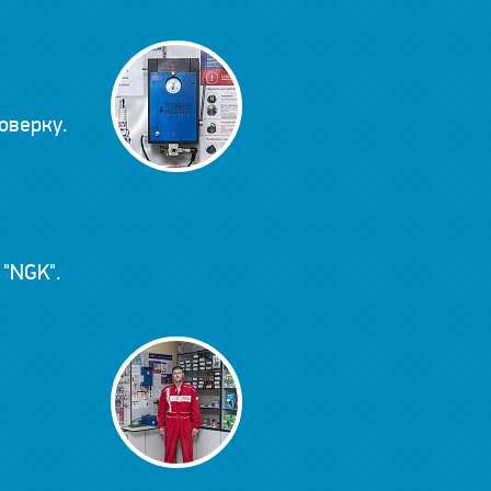
оверку.
"NGK".