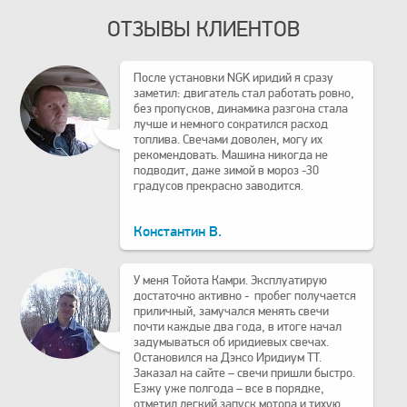
ОТЗЫВЫ КЛИЕНТОВ
После установки NGK иридий я сразу
заметил: двигатель стал работать ровно,
без пропусков, динамика разгона стала
лучше и немного сократился расход
топлива. Свечами доволен, могу их
рекомендовать. Машина никогда не
подводит, даже зимой в мороз -30
градусов прекрасно заводится.
Константин В.
У меня Тойота Камри. Эксплуатирую
достаточно активно - пробег получается
приличный, замучался менять свечи
почти каждые два года, в итоге начал
задумываться об иридиевых свечах.
Остановился на Дэнсо Иридиум TT.
Заказал на сайте – свечи пришли быстро.
Езжу уже полгода – все в порядке,
отметил легкий запуск мотора и тихую