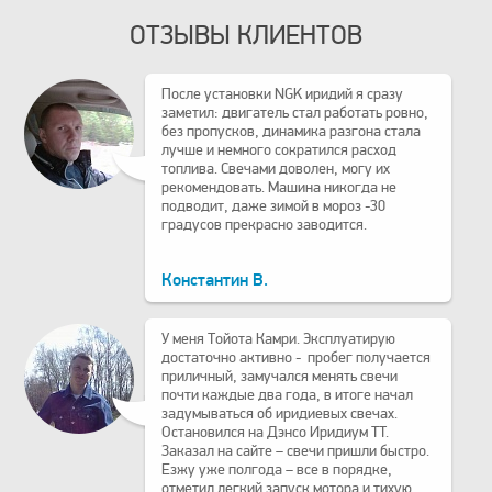
ОТЗЫВЫ КЛИЕНТОВ
После установки NGK иридий я сразу
заметил: двигатель стал работать ровно,
без пропусков, динамика разгона стала
лучше и немного сократился расход
топлива. Свечами доволен, могу их
рекомендовать. Машина никогда не
подводит, даже зимой в мороз -30
градусов прекрасно заводится.
Константин В.
У меня Тойота Камри. Эксплуатирую
достаточно активно - пробег получается
приличный, замучался менять свечи
почти каждые два года, в итоге начал
задумываться об иридиевых свечах.
Остановился на Дэнсо Иридиум TT.
Заказал на сайте – свечи пришли быстро.
Езжу уже полгода – все в порядке,
отметил легкий запуск мотора и тихую