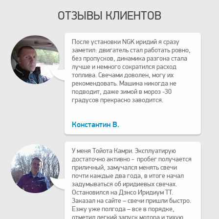
ОТЗЫВЫ КЛИЕНТОВ
После установки NGK иридий я сразу
заметил: двигатель стал работать ровно,
без пропусков, динамика разгона стала
лучше и немного сократился расход
топлива. Свечами доволен, могу их
рекомендовать. Машина никогда не
подводит, даже зимой в мороз -30
градусов прекрасно заводится.
Константин В.
У меня Тойота Камри. Эксплуатирую
достаточно активно - пробег получается
приличный, замучался менять свечи
почти каждые два года, в итоге начал
задумываться об иридиевых свечах.
Остановился на Дэнсо Иридиум TT.
Заказал на сайте – свечи пришли быстро.
Езжу уже полгода – все в порядке,
отметил легкий запуск мотора и тихую